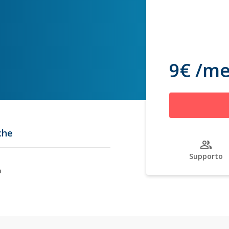
9€ /m
che
Supporto
a