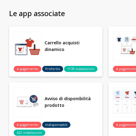
Le app associate
Carrello acquisti
dinamico
A pagamento
Preferito
1178 installazioni
A pagament
Avviso di disponibilità
prodotto
A pagamento
Indispensabili
A pagament
622 installazioni