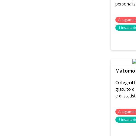
personali
A pagame
1 installaz
Matomo
Collega il 
gratuito di
e di stati
A pagame
5 installazi