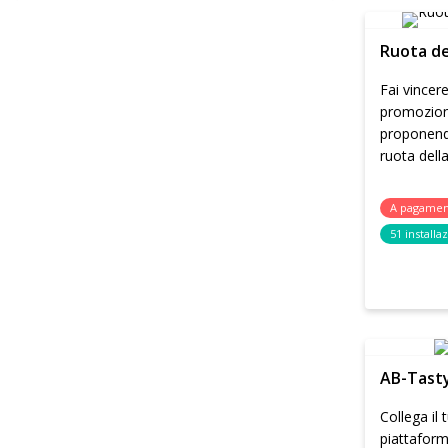
Ruota de
Fai vincere
promozional
proponendo
ruota dell
A pagame
51 installa
AB-Tast
Collega il 
piattaform