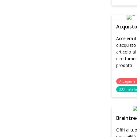
Acquisto
Accelera i
d’acquist
articolo al
direttamen
prodotti
A pagame
233 install
Braintre
Offri ai tuo
possibilità