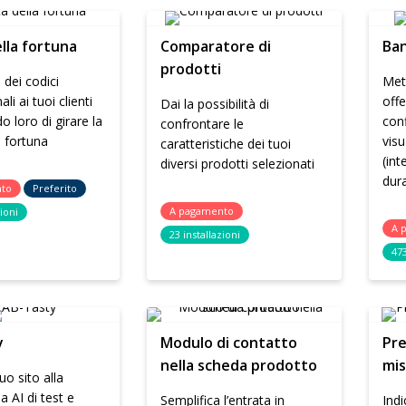
lla fortuna
Comparatore di
Ban
prodotti
 dei codici
Mett
i ai tuoi clienti
offe
Dai la possibilità di
 loro di girare la
conf
confrontare le
a fortuna
visu
caratteristiche dei tuoi
(int
diversi prodotti selezionati
dura
nto
Preferito
A pagamento
zioni
A 
23 installazioni
473
y
Modulo di contatto
Pre
nella scheda prodotto
mis
tuo sito alla
a AI di test e
Semplifica l’entrata in
Indi