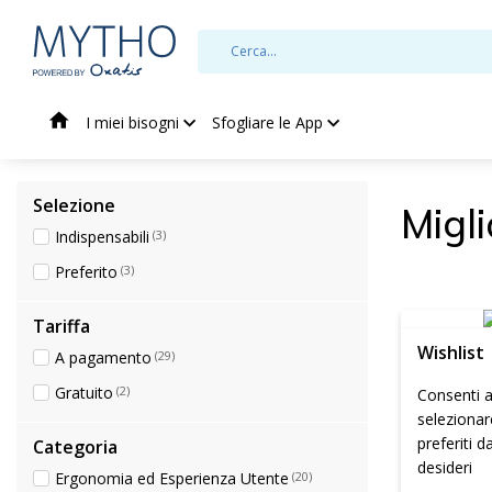
I miei bisogni
Sfogliare le App
Selezione
Migli
Indispensabili
(3)
Preferito
(3)
Tariffa
Wishlist
A pagamento
(29)
Gratuito
(2)
Consenti ai
selezionar
preferiti da
Categoria
desideri
Ergonomia ed Esperienza Utente
(20)