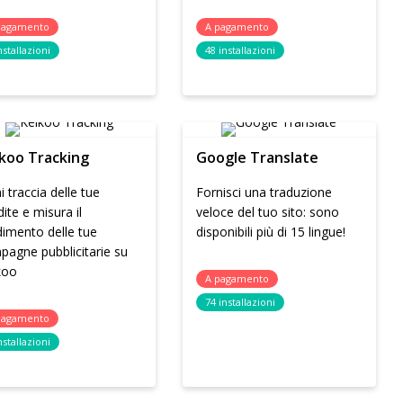
pagamento
A pagamento
nstallazioni
48 installazioni
koo Tracking
Google Translate
i traccia delle tue
Fornisci una traduzione
ite e misura il
veloce del tuo sito: sono
dimento delle tue
disponibili più di 15 lingue!
pagne pubblicitarie su
koo
A pagamento
74 installazioni
pagamento
nstallazioni