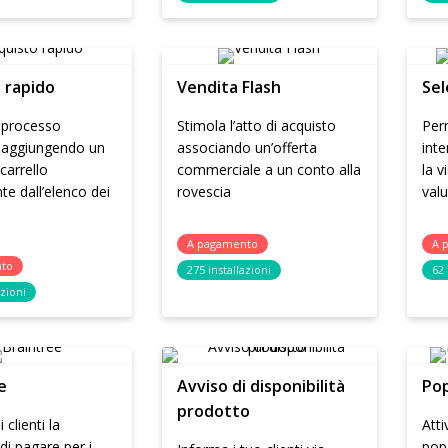
 rapido
Vendita Flash
Sel
l processo
Stimola l’atto di acquisto
Perm
o aggiungendo un
associando un’offerta
inte
 carrello
commerciale a un conto alla
la v
te dall’elenco dei
rovescia
valu
A pagamento
A 
nto
275 installazioni
62 
azioni
e
Avviso di disponibilità
Pop
prodotto
i clienti la
Atti
 di pagare per i
pop