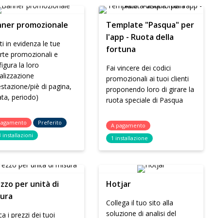
ner promozionale
Template "Pasqua" per
l'app - Ruota della
i in evidenza le tue
fortuna
rte promozionali e
igura la loro
Fai vincere dei codici
alizzazione
promozionali ai tuoi clienti
estazione/piè di pagina,
proponendo loro di girare la
ta, periodo)
ruota speciale di Pasqua
pagamento
Preferito
A pagamento
 installazioni
1 installazione
zzo per unità di
Hotjar
ura
Collega il tuo sito alla
soluzione di analisi del
ca i prezzi dei tuoi