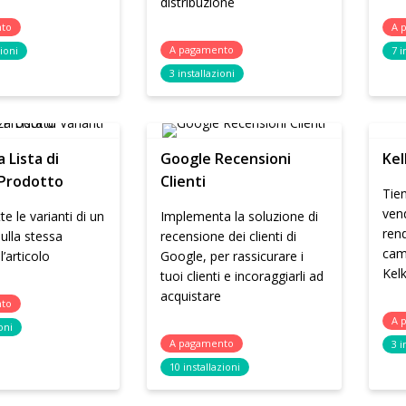
distribuzione
nto
A 
A pagamento
zioni
7 i
3 installazioni
a Lista di
Google Recensioni
Kel
 Prodotto
Clienti
Tien
vend
e le varianti di un
Implementa la soluzione di
ren
ulla stessa
recensione dei clienti di
cam
’articolo
Google, per rassicurare i
Kel
tuoi clienti e incoraggiarli ad
acquistare
nto
A 
oni
A pagamento
3 i
10 installazioni