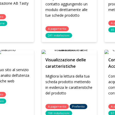
zzazione AB Tasty
contatto aggiungendo un
prod
modulo direttamente alle
met
tue schede prodotto
nto
A 
ione
A pagamento
65 
241 installazioni
Visualizzazione delle
Con
caratteristiche
Acq
tuo sito al servizio
 analisi dell’utenza
Migliora la lettura della tua
Cons
stiche web
scheda prodotto mettendo
acqu
in evidenza le caratteristiche
com
del prodotto
con
nto
oni
A pagamento
Preferito
A 
198 installazioni
97 