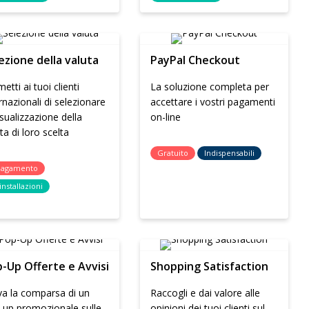
ezione della valuta
PayPal Checkout
etti ai tuoi clienti
La soluzione completa per
rnazionali di selezionare
accettare i vostri pagamenti
isualizzazione della
on-line
ta di loro scelta
Gratuito
Indispensabili
pagamento
installazioni
-Up Offerte e Avvisi
Shopping Satisfaction
va la comparsa di un
Raccogli e dai valore alle
-up promozionale sulle
opinioni dei tuoi clienti sul