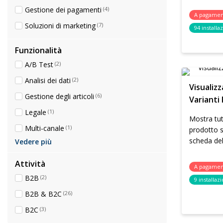
Gestione dei pagamenti
(4)
A pagame
Soluzioni di marketing
(7)
94 installa
Funzionalità
A/B Test
(2)
Analisi dei dati
(2)
Visualizz
Gestione degli articoli
(6)
Varianti
Legale
(1)
Mostra tutt
Multi-canale
(1)
prodotto s
scheda dell
Vedere più
Attività
A pagame
B2B
(2)
9 installazi
B2B & B2C
(26)
B2C
(3)