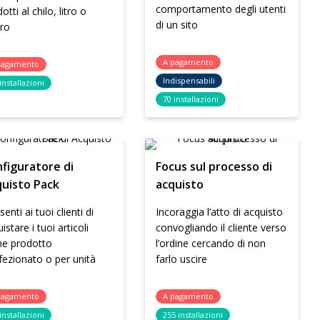
comportamento degli utenti
otti al chilo, litro o
di un sito
ro
A pagamento
pagamento
Indispensabili
installazioni
70 installazioni
figuratore di
Focus sul processo di
uisto Pack
acquisto
enti ai tuoi clienti di
Incoraggia l’atto di acquisto
istare i tuoi articoli
convogliando il cliente verso
e prodotto
l’ordine cercando di non
fezionato o per unità
farlo uscire
pagamento
A pagamento
installazioni
255 installazioni