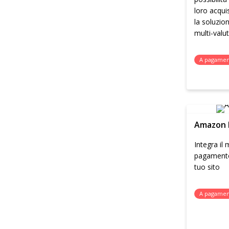
loro acqui
la soluzi
multi-valu
A pagame
Amazon 
Integra il
pagamento
tuo sito
A pagame