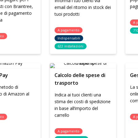
Informa i tuo clienti via
sti con Braintree,
pagi
email del ritorno in stock dei
one di pagamento
tuoi prodotti
ta
A 
A pagamento
710
nto
Indispensabili
622 installazioni
Pay
Calcolo delle spese di
Ge
trasporto
 metodo di
La 
 di Amazon al
onli
Indica ai tuoi clienti una
com
stima dei costi di spedizione
in base all’importo del
carrello
nto
A 
A pagamento