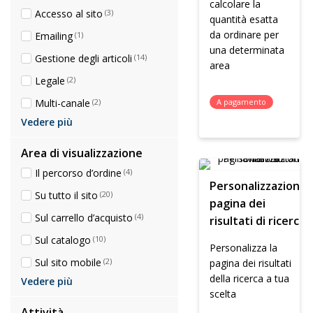
calcolare la
Accesso al sito
(3)
quantità esatta
da ordinare per
Emailing
(1)
una determinata
Gestione degli articoli
(14)
area
Legale
(2)
Multi-canale
(2)
A pagamento
Vedere più
Area di visualizzazione
Il percorso d’ordine
(4)
Personalizzazione
Su tutto il sito
(20)
pagina dei
Sul carrello d’acquisto
(4)
risultati di ricerca
Sul catalogo
(10)
Personalizza la
Sul sito mobile
(2)
pagina dei risultati
della ricerca a tua
Vedere più
scelta
Attività