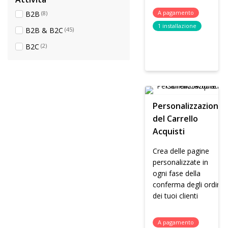
A pagamento
B2B
(8)
1 installazione
B2B & B2C
(45)
B2C
(2)
Personalizzazione
del Carrello
Acquisti
Crea delle pagine
personalizzate in
ogni fase della
conferma degli ordini
dei tuoi clienti
A pagamento