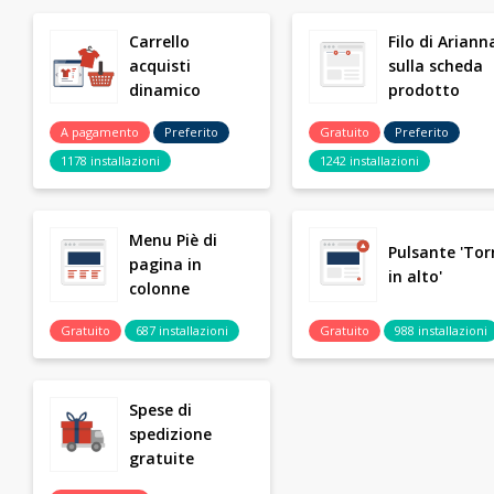
Carrello
Filo di Ariann
acquisti
sulla scheda
dinamico
prodotto
A pagamento
Preferito
Gratuito
Preferito
1178 installazioni
1242 installazioni
Menu Piè di
Pulsante 'Tor
pagina in
in alto'
colonne
Gratuito
687 installazioni
Gratuito
988 installazioni
Spese di
spedizione
gratuite