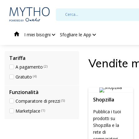
I miei bisogni
Sfogliare le App
Tariffa
Vendite m
A pagamento
(2)
Gratuito
(4)
Funzionalità
Shopzilla
Comparatore di prezzi
(5)
Marketplace
(1)
Pubblica i tuoi
prodotti su
Shopzilla e la
rete di
comparatori